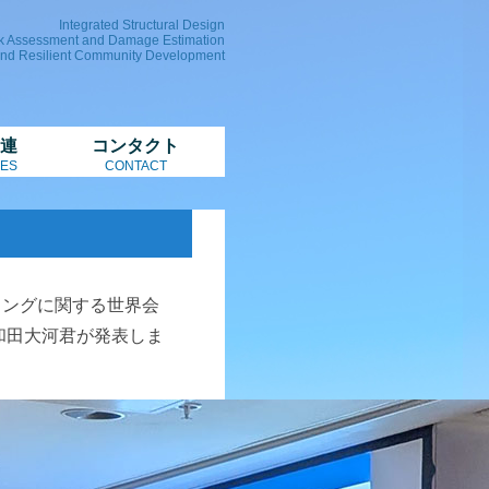
Integrated Structural Design
k Assessment and Damage Estimation
and Resilient Community Development
連
コンタクト
ES
CONTACT
リングに関する世界会
CSCM)でM2和田大河君が発表しま