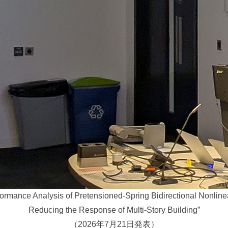
nce Analysis of Pretensioned-Spring Bidirectional Nonlinea
Reducing the Response of Multi-Story Building”
（2026年7月21日発表）