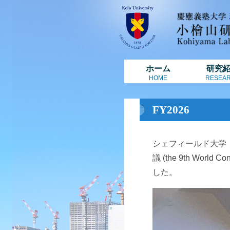
ホーム
研究
HOME
RESEA
FY2026
シェフィールド大学
議 (the 9th World 
した。