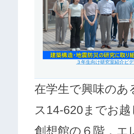
３年生向け研究室紹介ビデ
在学生で興味のあ
ス14-620までお
創想館の６階，エ