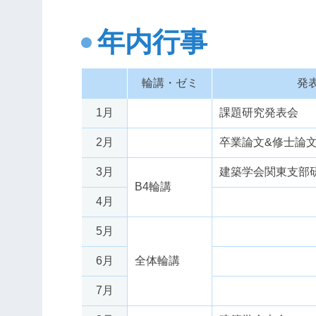
年内行事
輪講・ゼミ
発
1月
課題研究発表会
2月
卒業論文&修士論
3月
建築学会関東支部
B4輪講
4月
5月
6月
全体輪講
7月