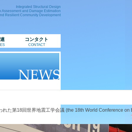
Integrated Structural Design
k Assessment and Damage Estimation
and Resilient Community Development
連
コンタクト
ES
CONTACT
会議 (the 18th World Conference on Earthquak