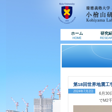
ホーム
研究
HOME
RESEA
第18回世界地震工
2024年7月2日
6月30
でM2