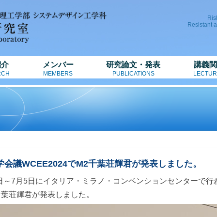
Ris
Resistant 
紹介
メンバー
研究論文・発表
講義関
RCH
MEMBERS
PUBLICATIONS
LECTUR
学会議WCEE2024でM2千葉荘輝君が発表しました。
日～7月5日にイタリア・ミラノ・コンベンションセンターで行われた第18回世界地震工学
千葉荘輝君が発表しました。