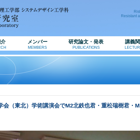
Ris
Resistant 
紹介
メンバー
研究論文・発表
講義関
RCH
MEMBERS
PUBLICATIONS
LECTUR
築学会（東北）学術講演会でM2北鉄也君・重松瑞樹君・