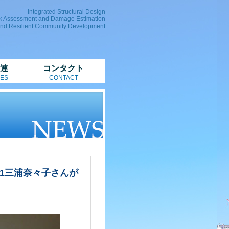
Integrated Structural Design
k Assessment and Damage Estimation
and Resilient Community Development
連
コンタクト
ES
CONTACT
M1三浦奈々子さんが