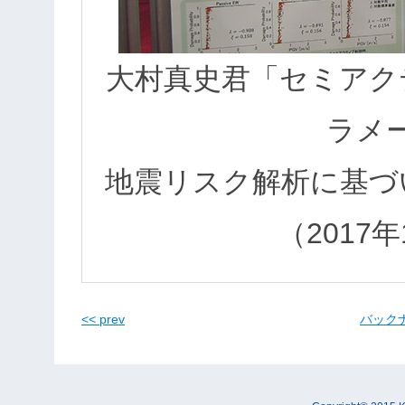
大村真史君「セミアク
ラメ
地震リスク解析に基づ
（2017
<< prev
バックナン