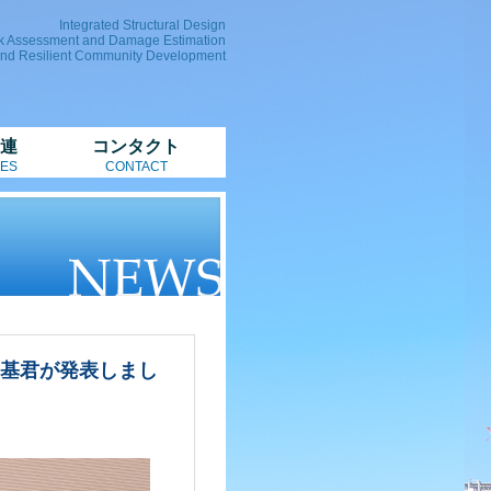
Integrated Structural Design
k Assessment and Damage Estimation
and Resilient Community Development
連
コンタクト
ES
CONTACT
裕基君が発表しまし