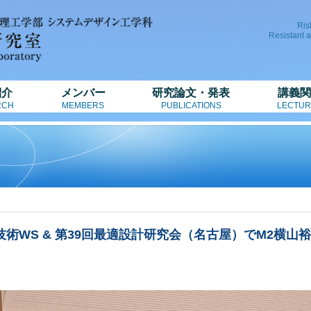
Ris
Resistant 
紹介
メンバー
研究論文・発表
講義関
RCH
MEMBERS
PUBLICATIONS
LECTUR
技術WS & 第39回最適設計研究会（名古屋）でM2横山