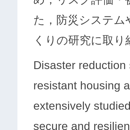
た，防災システム
くりの研究に取り
Disaster reduction
resistant housing 
extensively studied
secure and resilie